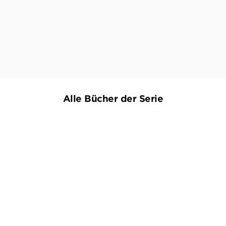
r Band einer Reihe die das Herz jedes Terry Pratchett Fan
ADDICTED 2 BOOKS (BLOG), 17. JANUAR 2022
Alle Bücher der Serie