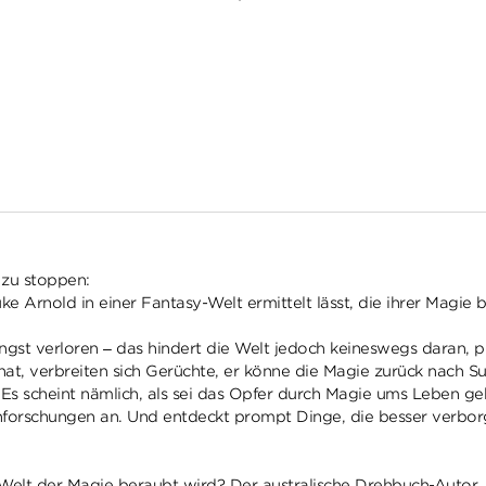
t zu stoppen:
Luke Arnold in einer Fantasy-Welt ermittelt lässt, die ihrer Magie
ngst verloren – das hindert die Welt jedoch keineswegs daran, pl
hat, verbreiten sich Gerüchte, er könne die Magie zurück nach Su
tet. Es scheint nämlich, als sei das Opfer durch Magie ums Leb
achforschungen an. Und entdeckt prompt Dinge, die besser verbor
Welt der Magie beraubt wird? Der australische Drehbuch-Autor, 