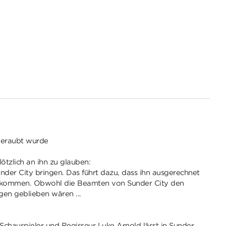
 beraubt wurde
ötzlich an ihn zu glauben:
nder City bringen. Das führt dazu, dass ihn ausgerechnet
en gekommen. Obwohl die Beamten von Sunder City den
gen geblieben wären ...
Schauspieler und Regisseur Luke Arnold lässt in Sunder