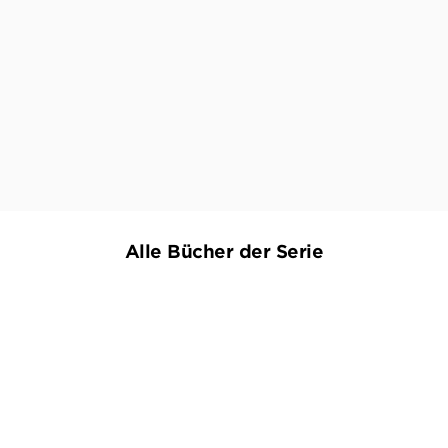
alkommissarin Bette Hansen aus dem idyllisch an der El
iesen knüpft Autorin Nora Luttmer nun mit „Tiefergrund“
WESTFÄLISCHE NACHRICHTEN, 29. MÄRZ 2022
Alle Bücher der Serie