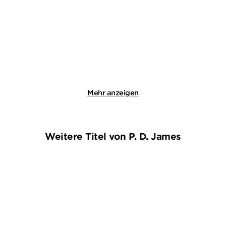
Eiszeit für Be ...
Band 1+2 (2i ...
E-Book
E-Book
16,99
€
*
14,99
€
*
Merken
Merken
Mehr anzeigen
Weitere Titel von P. D. James