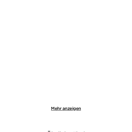
P. D. JAMES
P. D. JAMES
Ein unverhofftes
Tod im weißen Häubchen
Geständnis
Taschenbuch
E-Book
12,00
€
*
6,99
€
*
Merken
Merken
Mehr anzeigen