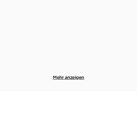
LISA JACKSON
LISA JACKSON
Vipernbrut
Ewig sollst du schlafen
Taschenbuch
Taschenbuch
18,99
€
*
22,99
€
*
Merken
Merken
Mehr anzeigen