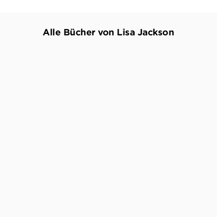
Alle Bücher von Lisa Jackson
LISA JACKSON
LISA JACKSON
Z Zeichen der Rache
Im Sog des Wahnsinns