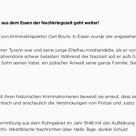
r aus dem Essen der Nachkriegszeit geht weiter!
h von Kriminalinspektor Carl Bruns: In Essen wurde der angesehe
er Tyrann war und seine junge Ehefrau misshandelte, als er von ih
 Vahrendonk schwer belasten: Während der Nazizeit soll er aufs
in Sohn seinen Vater, ein jüdischer Anwalt seine ganze Familie. S
Mit ihren historischen Kriminalromanen beweist sie erneut, dass 
ntisch und anschaulich die Verstrickungen von Polizei und Justi
ermittlung aus dem Ruhrgebiet im Jahr 1948 mit der Aufklärung
h!«
Westfälische Nachrichten
über
Helle Tage, dunkle Schuld