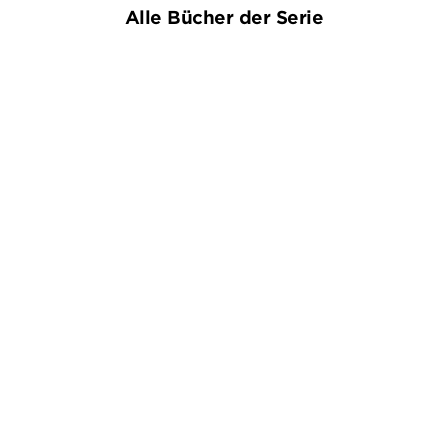
Alle Bücher der Serie
PIERRE MARTIN
NORA LUTTMER
...
HELEN CALLAGHAN
S. K.
TREMAYNE
...
Mörderische Aussichten:
Mörderische Aussichten:
Thriller & ...
Thriller & ...
E-Book
E-Book