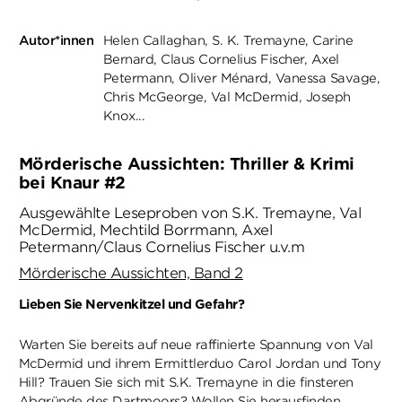
Autor*innen
Helen Callaghan
S. K. Tremayne
Carine
Bernard
Claus Cornelius Fischer
Axel
Petermann
Oliver Ménard
Vanessa Savage
Chris McGeorge
Val McDermid
Joseph
Knox
...
Mörderische Aussichten: Thriller & Krimi
bei Knaur #2
Ausgewählte Leseproben von S.K. Tremayne, Val
McDermid, Mechtild Borrmann, Axel
Petermann/Claus Cornelius Fischer u.v.m
Mörderische Aussichten, Band 2
Lieben Sie Nervenkitzel und Gefahr?
Warten Sie bereits auf neue raffinierte Spannung von Val
McDermid und ihrem Ermittlerduo Carol Jordan und Tony
Hill? Trauen Sie sich mit S.K. Tremayne in die finsteren
Abgründe des Dartmoors? Wollen Sie herausfinden