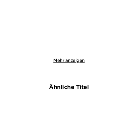
Mörderische Aussichten:
Mörderische Aussichten:
Thriller & ...
Thriller & ...
E-Book
E-Book
0,00 €
*
0,00 €
*
Merken
Merken
Mehr anzeigen
Ähnliche Titel
NEU
NEU