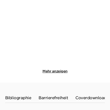
VAL MCDERMID
VAL MCDERMID
Die Straße der Knochen
Die Gabe der Lüge
Paperback
Taschenbuch
18,00
€
*
12,99
€
*
Merken
Merken
Mehr anzeigen
Bibliographie
Barrierefreiheit
Coverdownload