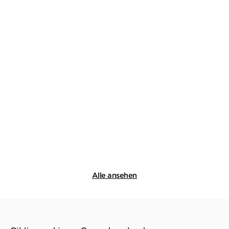
SABINE FITZEK
SABINE FITZEK
Verstorben
Verrückt
Taschenbuch
E-Book
10,99
€
*
6,99
€
*
Merken
Merken
Alle ansehen