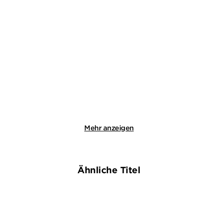
SABINE FITZEK
SABINE FITZEK
Verstorben
Vertuscht
Taschenbuch
Taschenbuch
10,99
€
*
11,99
€
*
Merken
Merken
Mehr anzeigen
Ähnliche Titel
NEU
NEU