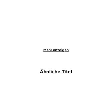
Der lange Atem der
Der Sinn des Todes
Vergangenheit
Taschenbuch
Taschenbuch
18,99
€
*
18,99
€
*
Im Handel kaufen
Merken
Merken
Mehr anzeigen
Ähnliche Titel
NEU
BESTSELLER