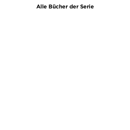
Alle Bücher der Serie
VAL MCDERMID
VAL MCDERMID
Echo einer Winternacht
Nacht unter Tag
Taschenbuch
Taschenbuch