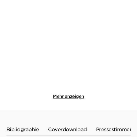
VAL MCDERMID
VAL MCDERMID
1989 - Wahrheit oder Tod
Das Grab im Moor
Taschenbuch mit Klappen
Taschenbuch
14,99
€
*
11,99
€
*
Merken
Merken
Mehr anzeigen
Bibliographie
Coverdownload
Pressestimmen