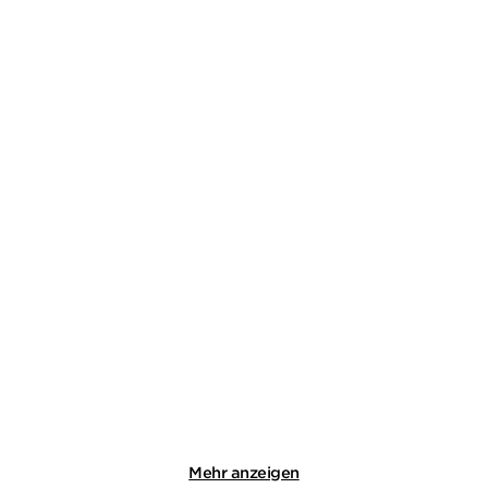
VAL MCDERMID
STEFFEN WEINERT
Die Straße der Knochen
Eisfeld - Fleisch und Blut
Paperback
Taschenbuch
18,00
€
*
13,99
€
*
Merken
Merken
Mehr anzeigen