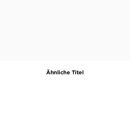
Dieser Krimi ist spannend bis zuletzt.
SAARLÄNDISCHER RUNDFUNK
Ähnliche Titel
NEU
BESTSELLER