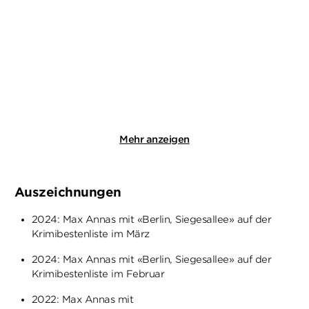
Morduntersuchungskommi
Morduntersuchungskommi
ssion: Der Fa ...
ssion: Der Fa ...
Gebundene Ausgabe
Taschenbuch
22,00
€
*
11,00
€
*
Merken
Merken
Mehr anzeigen
Auszeichnungen
2024: Max Annas mit «Berlin, Siegesallee» auf der
Krimibestenliste im März
2024: Max Annas mit «Berlin, Siegesallee» auf der
Krimibestenliste im Februar
2022: Max Annas mit