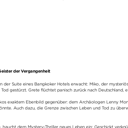
 Geister der Vergangenheit
in der Suite eines Bangkoker Hotels erwacht: Miko, der mysteriöse
en Tod gestürzt. Grete flüchtet panisch zurück nach Deutschland
 Mikos exaktem Ebenbild gegenüber: dem Archäologen Lenny Mong,
könnte. Auch dazu, die Grenze zwischen Leben und Tod zu überw
, haucht dem Mystery-Thriller neues Leben ein: Geschickt verkn