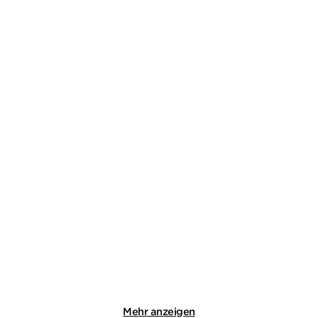
KLAUS-PETER WOLF
KAREN SANDER
OstfriesenKiller
Der Sturm: Die Trilogie
(3in1 Bundl ...
Paperback
E-Book
18,00
€
*
19,99
€
*
Merken
Merken
Mehr anzeigen