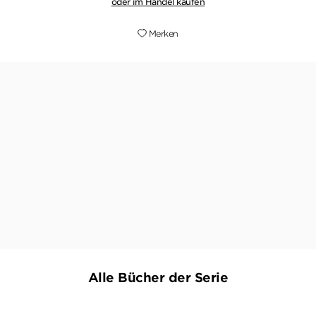
oder im Handel kaufen
Merken
"Auch mit seinem neuesten Thriller schafft es
Bestseller-Autor Michael Tsokos [...] den Leser
von der ersten bis zur letzten Seite in seinen
Bann zu ziehen."
WWW.FREUNDIN.DE, 07. MAI 2017
Alle Bücher der Serie