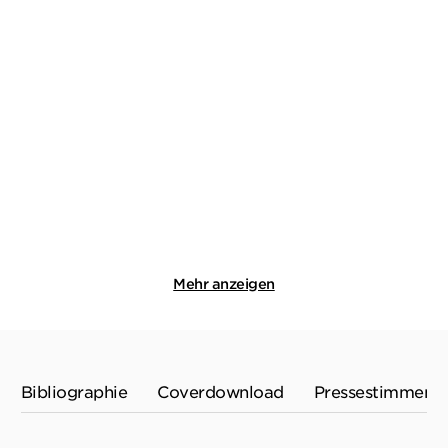
PROF. DR. MICHAEL TSOKOS
PROF. DR. MICHAEL TSOKOS
Mit kalter Hand
Zerteilt
Paperback
Taschenbuch
16,99
€
*
12,99
€
*
Merken
Merken
Mehr anzeigen
Bibliographie
Coverdownload
Pressestimmen