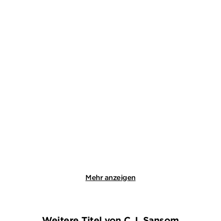
ANDREAS GÖTZ
HARALD GILBERS
Die im Dunkeln sieht man
Attentat
nicht / Di ...
E-Book
Taschenbuch
16,99
€
*
13,99
€
*
Merken
Merken
Mehr anzeigen
Weitere Titel von C.J. Sansom