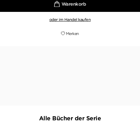
oder im Handel kaufen
Merken
"Winslow ist ein brillanter Rechercheur und Erzähler."
BUNTE, 17. SEPTEMBER 2015
Alle Bücher der Serie