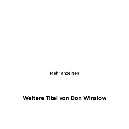
THOMAS BAGGER
MARC JANSEN
DUNKEL - Die
Unter Druck
Todgeweihten von Temes
...
Paperback
Taschenbuch
17,99
€
*
13,00
€
*
Merken
Merken
Mehr anzeigen
Weitere Titel von Don Winslow