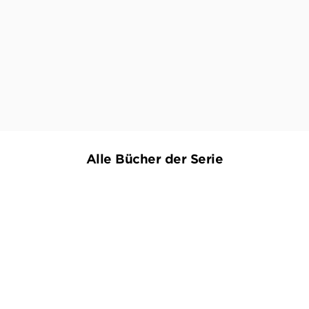
springt den Leser an wie ein Kampfhund. Für
alle, die es schnell, aber nicht geistlos, die es
hart, aber nicht herzlos mögen."
GIUSEPPE DI GRAZIA,
STERN, 20. OKTOBER 2025
Alle Bücher der Serie