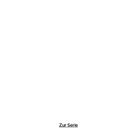
DON WINSLOW
Jahre des Jägers
Taschenbuch
14,99
€
*
Merken
Zur Serie