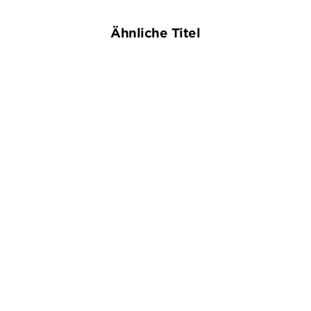
Ähnliche Titel
HANS ROSENFELDT
KENDRA ELLIOT