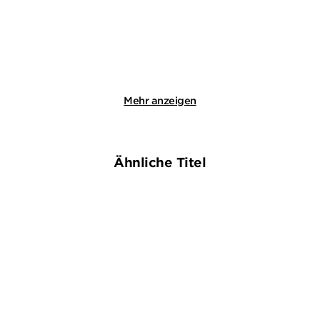
4,99
€
*
20,00
€
*
Im Handel kaufen
Merken
Merken
Mehr anzeigen
Ähnliche Titel
BESTSELLER