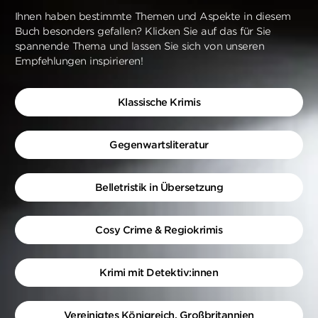
Ihnen haben bestimmte Themen und Aspekte in diesem
Buch besonders gefallen? Klicken Sie auf das für Sie
spannende Thema und lassen Sie sich von unseren
Empfehlungen inspirieren!
Klassische Krimis
Gegenwartsliteratur
Belletristik in Übersetzung
Cosy Crime & Regiokrimis
Krimi mit Detektiv:innen
Vereinigtes Königreich, Großbritannien