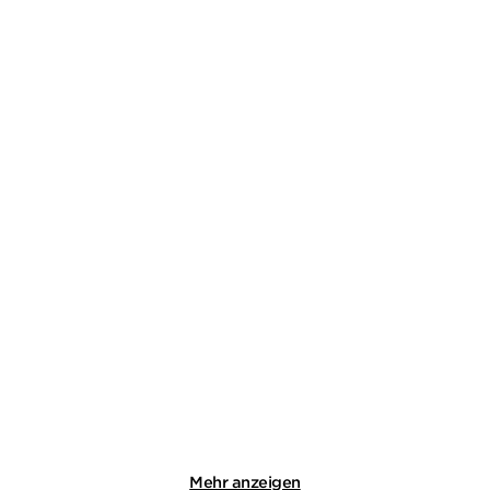
DAVIDE LONGO
DAVIDE LONGO
Am Samstag wird
Ländliches Requiem
abgerechnet
Taschenbuch
Gebundene Ausgabe
14,00
€
*
26,00
€
*
Merken
Merken
Mehr anzeigen