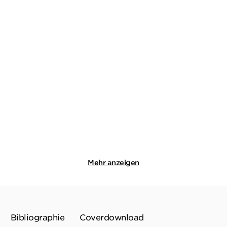
DOROTHY L. SAYERS
DOROTHY L. SAYERS
Der Glocken Schlag
Mord braucht Reklame
Gebundene Ausgabe
Gebundene Ausgabe
22,00
€
*
20,00
€
*
Merken
Merken
Mehr anzeigen
Bibliographie
Coverdownload