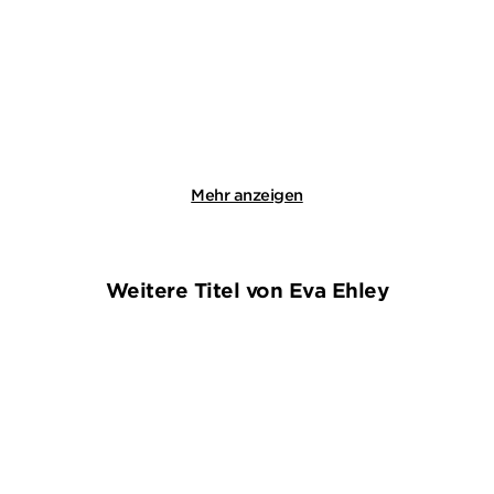
Paperback
Taschenbuch
19,99
€
*
14,00
€
*
Merken
Merken
Mehr anzeigen
Weitere Titel von Eva Ehley