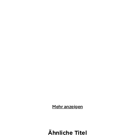
EVA EHLEY
EVA EHLEY
Engel sterben
Frauen lügen
Taschenbuch
Taschenbuch
8,99
€
*
14,00
€
*
Merken
Merken
Mehr anzeigen
Ähnliche Titel