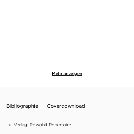
HANSJÖRG MARTIN
HANSJÖRG MARTIN
Betriebsausflug ins
Bilanz mit Blutflecken
Jenseits
E-Book
E-Book
9,99
€
*
9,99
€
*
Merken
Merken
Mehr anzeigen
Bibliographie
Coverdownload
Verlag: Rowohlt Repertoire