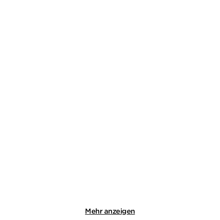
DAVIDE LONGO
DAVIDE LONGO
Am Samstag wird
Ländliches Requiem
abgerechnet
Taschenbuch
Gebundene Ausgabe
14,00
€
*
26,00
€
*
Merken
Merken
Mehr anzeigen