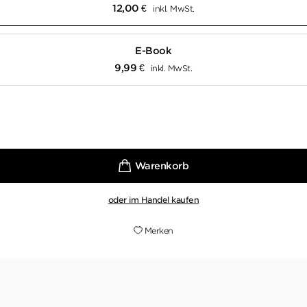
12,00
€
inkl. MwSt.
E-Book
9,99
€
inkl. MwSt.
oder im Handel kaufen
Merken
ischer Krimi mit einer starken und unangepassten Ermittl