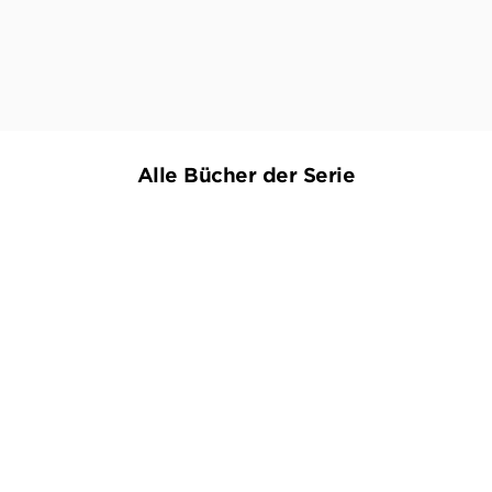
 zu neuen Verdächtigen und halten die Spannung bis zule
NICHTOHNEBUCH.BLOGSPOT.COM, 17. AUGUST 2021
Alle Bücher der Serie