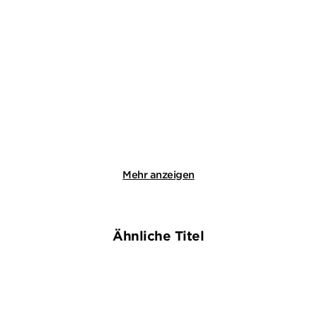
KAREN SANDER
KAREN SANDER
Der Strand: Vermisst
Der Strand: Verraten
Taschenbuch mit Klappen
Taschenbuch mit Klappen
14,00
€
*
14,00
€
*
Merken
Merken
Mehr anzeigen
Ähnliche Titel
NEU
NEU