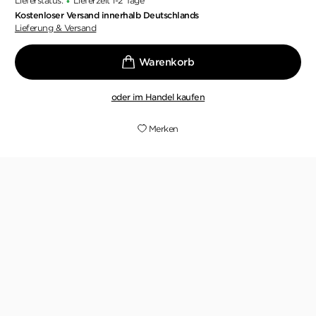
Lieferstatus:
Lieferzeit 1-2 Tage
•
Kostenloser Versand innerhalb Deutschlands
Lieferung & Versand
oder im Handel kaufen
Merken
Ein fesselnder und würdiger Abschluss der
Trilogie mit viel Spannung, starken Charakteren
und überraschenden Wendungen, der neugierig
auf die nächsten Bücher der Autorin macht.
DANIELA KRUEGER,
RECENSIO-ONLINE.BLOGSPOT.COM, 19. MAI 2026