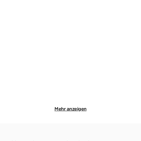
KAREN SANDER
KAREN SANDER
Die Tiefe: Versunken
Stadler & Montario: 3in1
Bundle
Taschenbuch mit Klappen
E-Book
14,00
€
*
19,99
€
*
Merken
Merken
Mehr anzeigen