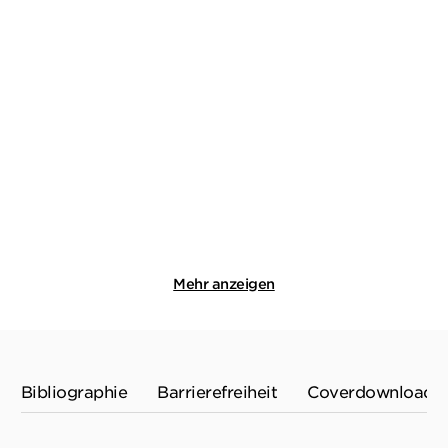
KAREN SANDER
KAREN SANDER
Der Sturm: Die Trilogie
Die Tiefe: Versunken
(3in1 Bundl ...
E-Book
Taschenbuch mit Klappen
19,99
€
*
14,00
€
*
Merken
Merken
Mehr anzeigen
Bibliographie
Barrierefreiheit
Coverdownload