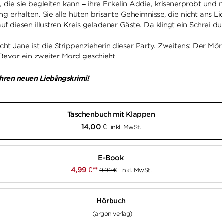
 die sie begleiten kann – ihre Enkelin Addie, krisenerprobt und 
g erhalten. Sie alle hüten brisante Geheimnisse, die nicht ans
uf diesen illustren Kreis geladener Gäste. Da klingt ein Schrei 
ht Jane ist die Strippenzieherin dieser Party. Zweitens: Der Mörd
d. Bevor ein zweiter Mord geschieht …
Ihren neuen Lieblingskrimi!
Taschenbuch mit Klappen
14,00
€
inkl. MwSt.
E-Book
4,99
€
**
9,99
€
inkl. MwSt.
Hörbuch
(argon verlag)