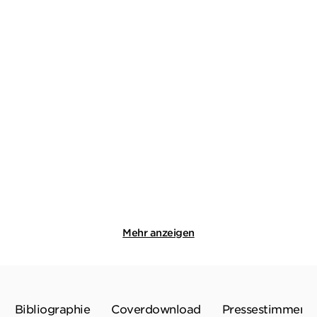
LEENA LEHTOLAINEN
LEENA LEHTOLAINEN
Im Nachhall des Todes
Das Ende des Spiels
Taschenbuch
Taschenbuch
12,00
€
*
11,00
€
*
Merken
Merken
Mehr anzeigen
Bibliographie
Coverdownload
Pressestimmen