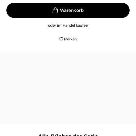
oder im Handel kaufen
Merken
Niemand erzählt so spannend von finnischen
Eigenheiten und kleinen Morden unter Freunden.
STERN