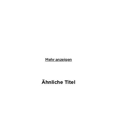
LEENA LEHTOLAINEN
LEENA LEHTOLAINEN
Weiß wie die Unschuld
Die Todesspirale
Taschenbuch
Taschenbuch
8,95
€
*
8,95
€
*
Im Handel kaufen
Merken
Merken
Mehr anzeigen
Ähnliche Titel
NEU
NEU