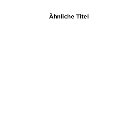
Ähnliche Titel
NEU
NEU
ILONA BANNISTER
TANA FRENCH
FIVE - Das Ticken der Zeit
Feuerjagd