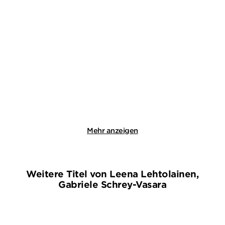
IMANI THOMPSON
EMMA STONEX
Honey
Sunshine Man
Gebundene Ausgabe
Gebundene Ausgabe
25,00
€
*
24,00
€
*
Merken
Merken
Mehr anzeigen
Weitere Titel von Leena Lehtolainen,
Gabriele Schrey-Vasara