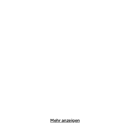
LEENA LEHTOLAINEN
LEENA LEHTOLAINEN
Weiß wie die Unschuld
Die Todesspirale
Taschenbuch
Taschenbuch
8,95
€
*
8,95
€
*
Im Handel kaufen
Merken
Merken
Mehr anzeigen