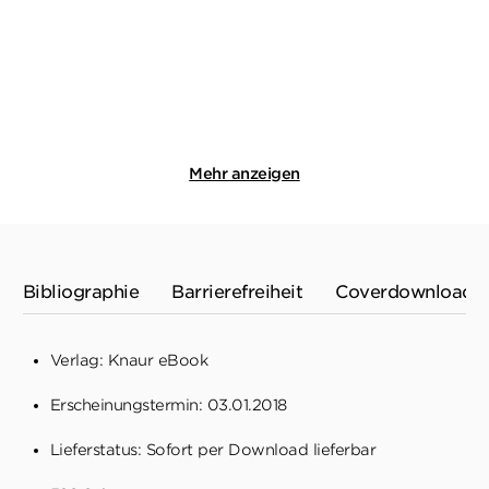
Taschenbuch
Taschenbuch
12,99
€
*
12,99
€
*
Merken
Merken
Mehr anzeigen
Bibliographie
Barrierefreiheit
Coverdownload
Verlag: Knaur eBook
Erscheinungstermin: 03.01.2018
Lieferstatus: Sofort per Download lieferbar