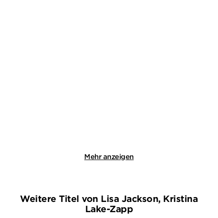
KAREN ROSE
CHEVY STEVENS
Finstere Wasser
Halt niemals an
Paperback
Taschenbuch
19,99
€
*
14,00
€
*
Merken
Merken
Mehr anzeigen
Weitere Titel von Lisa Jackson, Kristina
Lake-Zapp