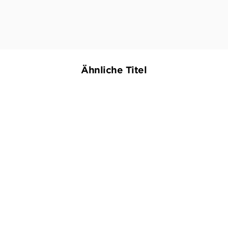
BUCH-MAGAZIN, 05. FEBRUAR 2018
Ähnliche Titel
NEU
NEU