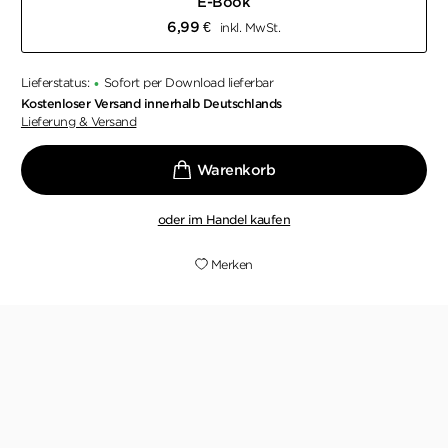
E-Book
6,99
€
inkl. MwSt.
Lieferstatus:
Sofort per Download lieferbar
•
Kostenloser Versand innerhalb Deutschlands
Lieferung & Versand
oder im Handel kaufen
Merken
Ein neuer nervenaufreibender Thriller um
geheime Affären, Intrigen und tödliche Rache
von der Bestseller-Autorin