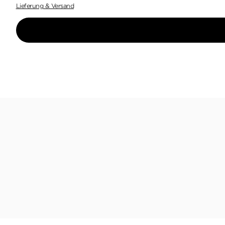
Lieferung & Versand
"Ein absoluter Psycho-Trip, dieser Krimi. Filme 
gruseliger als jede Figur