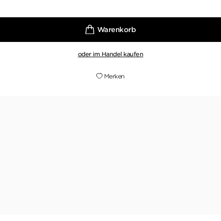
oder im Handel kaufen
Merken
wie >SevenSaw< kommen mir als vergleich in den Kopf und
 zuvor, die Markus Heitz erschaffen hat. (...) Unheimlich u
WWW.ART-NOIR.CH, 03. FEBRUAR 2014