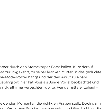
hörner durch den Sternekorper Forst hallen. Kurz darauf
at zurückgekehrt, zu seiner kranken Mutter, in das geduckte
peche-Mode-Poster hängt und der den Anruf zu einem
eblingsort, hier hat Voss als Junge Vögel beobachtet und
indkraftfirma verpachten wollte, Feinde hatte er zuhauf –
cheidenden Momenten die richtigen Fragen stellt. Doch dann
ienmörder, Verdächtige tauchen unter, und Geschichten, die