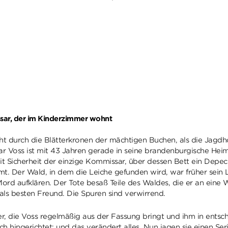
ssar, der im Kinderzimmer wohnt
icht durch die Blätterkronen der mächtigen Buchen, als die Jagd
sar Voss ist mit 43 Jahren gerade in seine brandenburgische Heim
t mit Sicherheit der einzige Kommissar, über dessen Bett ein De
 Der Wald, in dem die Leiche gefunden wird, war früher sein Li
ord aufklären. Der Tote besaß Teile des Waldes, die er an eine W
s besten Freund. Die Spuren sind verwirrend.
ter, die Voss regelmäßig aus der Fassung bringt und ihm in ents
 hingerichtet; und das verändert alles. Nun jagen sie einen Ser