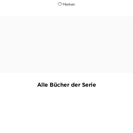
Merken
e Verdachtsmomente, ein Stück Zeitgeschichte, ein übe
LESEFIEBER.CH, 11. JANUAR 2015
Alle Bücher der Serie