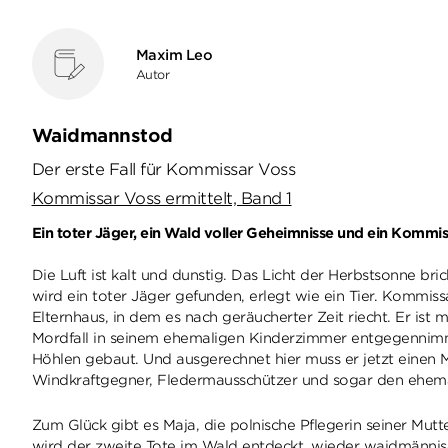
Maxim Leo
Autor
Waidmannstod
Der erste Fall für Kommissar Voss
Kommissar Voss ermittelt, Band 1
Ein toter Jäger, ein Wald voller Geheimnisse und ein Kommi
Die Luft ist kalt und dunstig. Das Licht der Herbstsonne br
wird ein toter Jäger gefunden, erlegt wie ein Tier. Kommis
Elternhaus, in dem es nach geräucherter Zeit riecht. Er is
Mordfall in seinem ehemaligen Kinderzimmer entgegennimmt.
Höhlen gebaut. Und ausgerechnet hier muss er jetzt einen M
Windkraftgegner, Fledermausschützer und sogar den ehemal
Zum Glück gibt es Maja, die polnische Pflegerin seiner Mut
wird der zweite Tote im Wald entdeckt, wieder waidmännisch