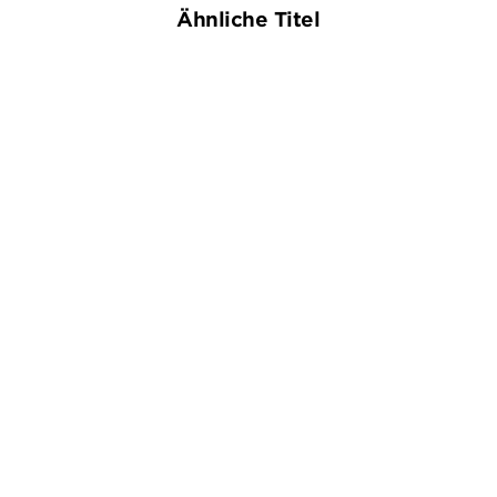
Ähnliche Titel
TILO ECKARDT
HELLMUTH KLÖCKNER
Unheimliche Gesellschaft
Sie ist schuldig
Taschenbuch
Taschenbuch