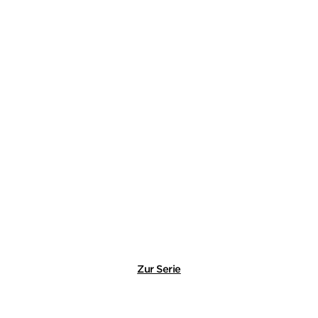
MIRIAM RADEMACHER
Wintergrab
E-Book
9,99
€
*
Merken
Zur Serie