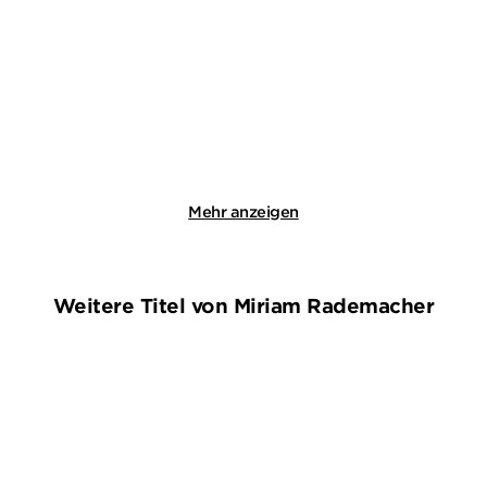
Die im Dunkeln sieht man
Attentat
nicht / Di ...
E-Book
Taschenbuch
16,99
€
*
13,99
€
*
Merken
Merken
Mehr anzeigen
Weitere Titel von Miriam Rademacher