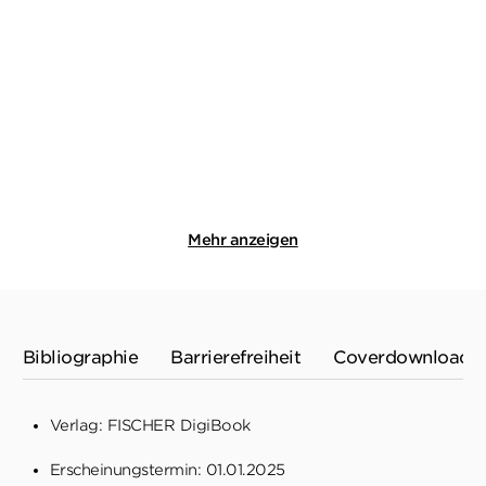
Verlorene Provence
Finstere Provence
Taschenbuch
Taschenbuch
14,00
€
*
13,00
€
*
Merken
Merken
Mehr anzeigen
Bibliographie
Barrierefreiheit
Coverdownload
Verlag: FISCHER DigiBook
Erscheinungstermin: 01.01.2025