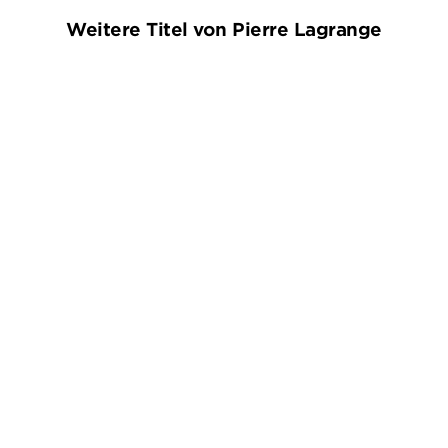
Weitere Titel von Pierre Lagrange
BESTSELLER
PIERRE LAGRANGE
PIERRE LAGRANGE
Madame Mort und der tote
Teuflische Provence
Onkel