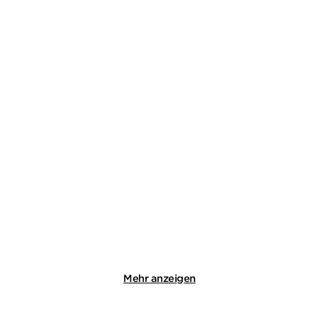
TOM VOSS
GIL RIBEIRO
Hundstage für Beck /
Leander Lost ermittelt
Eiszeit für Be ...
Band 1+2 (2i ...
E-Book
E-Book
16,99
€
*
14,99
€
*
Merken
Merken
Mehr anzeigen