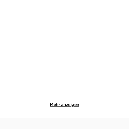
S. K. TREMAYNE
KAREN ROSE
EMMA HAUGHTON
...
Schwarzes Wasser
Mörderische Aussichten:
Thriller & ...
Taschenbuch mit Klappen
E-Book
14,99
€
*
0,00 €
*
Merken
Merken
Mehr anzeigen