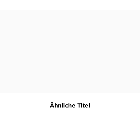
"Meisterhafter Psychothriller, der uns zuschauen
lässt, wie eine heile Welt zerbricht, und raffiniert
in die Irre führt."
FÜR SIE, 05. JANUAR 2017
Ähnliche Titel
NEU
NEU