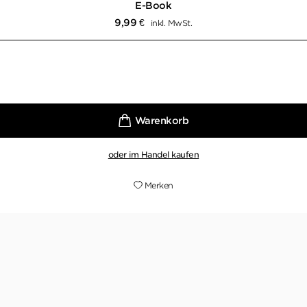
E-Book
9,99
€
inkl. MwSt.
oder im Handel kaufen
Merken
n Buch, das man nicht weglegen kann. Bis zur letzten Sei
DER KURIER