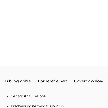
A. K. TURNER
BEN CREED
...
Mörderische Aussichten:
Thriller & ...
E-Book
0,00 €
*
Merken
Bibliographie
Barrierefreiheit
Coverdownload
Verlag: Knaur eBook
Erscheinungstermin: 01.05.2022