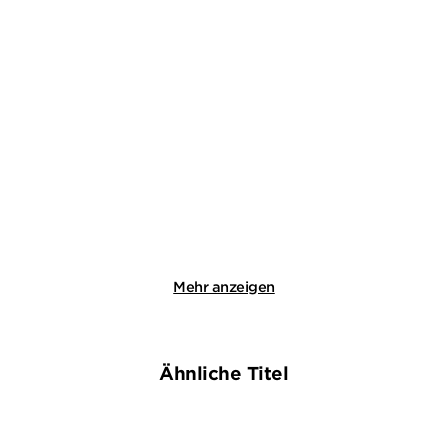
WOLFGANG SCHORLAU
WOLFGANG SCHORLAU
Das dunkle Schweigen
Fremde Wasser
Taschenbuch
Taschenbuch
13,00
€
*
13,00
€
*
Merken
Merken
Mehr anzeigen
Ähnliche Titel