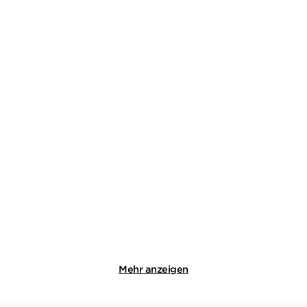
WOLFGANG SCHORLAU
CLAUDIO
WOLFGANG SCHORLAU
CLAUDIO
CAIOLO
CAIOLO
Falsche Freunde
Der Tintenfischer
Taschenbuch
Taschenbuch
12,00
€
*
12,00
€
*
Merken
Merken
Mehr anzeigen