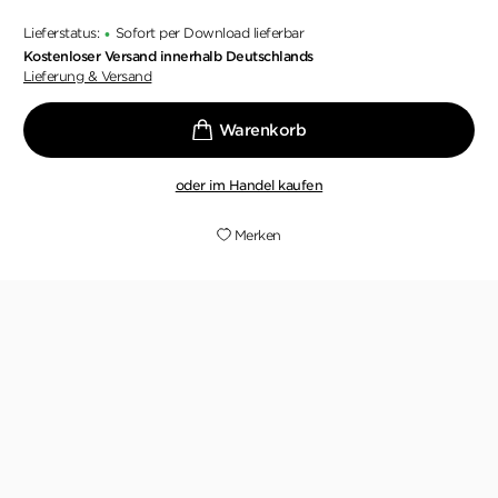
Lieferstatus:
Sofort per Download lieferbar
•
Kostenloser Versand innerhalb Deutschlands
Lieferung & Versand
oder im Handel kaufen
Merken
»Krimis, die der politischen Wirklichkeit so nah
auf den Pelz rücken und so unangenehme
Fragen aufwerfen – die brauchen wir.«
CHRISTIAN MÖLLER,
1LIVE