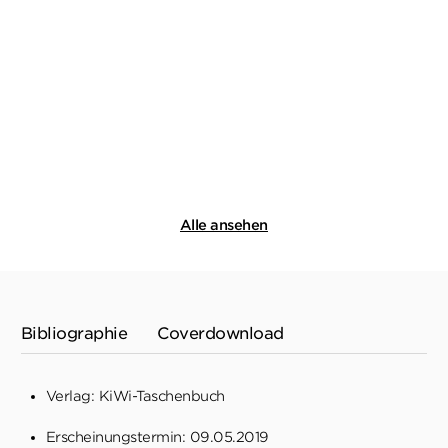
YANN SOLA
YANN SOLA
Gefährliche Ernte
Tödlicher Tramontane
Taschenbuch
Taschenbuch
12,00
€
*
9,99
€
*
Merken
Merken
Alle ansehen
Bibliographie
Coverdownload
Verlag: KiWi-Taschenbuch
Erscheinungstermin: 09.05.2019