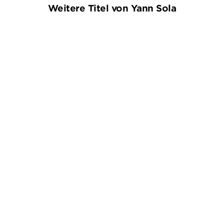
Weitere Titel von Yann Sola
CHRISTINE CAZON
ANNE CHAPLET
YANN SOLA
...
Mord unter französischer
Letzte Fahrt
Sonne (3in ...