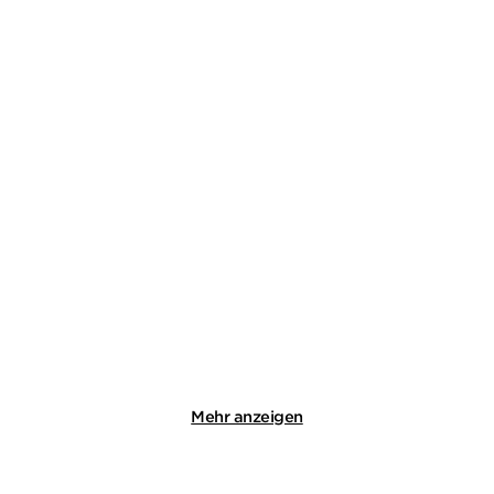
DAVID SAFIER
JO FISCHLER
00-Laschet
Klein aber tot
Paperback
Taschenbuch mit Klappen
18,00
€
*
14,00
€
*
Merken
Merken
Mehr anzeigen