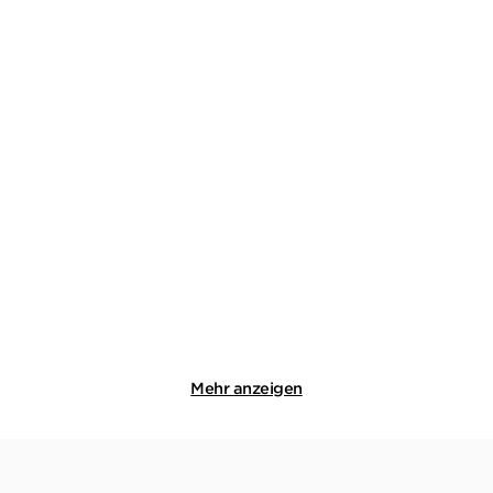
ARTHUR CONAN DOYLE
ARTHUR CONAN DOYLE
Sherlock Holmes Band 1-3
Die Rückkehr des Sherlock
Holmes
E-Book
Taschenbuch
9,99
€
*
16,00
€
*
Merken
Merken
Mehr anzeigen