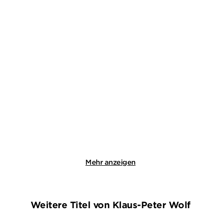
VAL MCDERMID
STEFFEN WEINERT
Die Straße der Knochen
Eisfeld - Fleisch und Blut
Paperback
Taschenbuch
18,00
€
*
13,99
€
*
Merken
Merken
Mehr anzeigen
Weitere Titel von Klaus-Peter Wolf