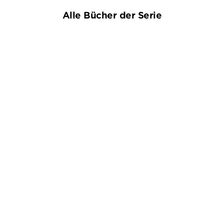
Alle Bücher der Serie
KLAUS-PETER WOLF
KLAUS-PETER WOLF
OstfriesenKiller
Ostfriesenblut