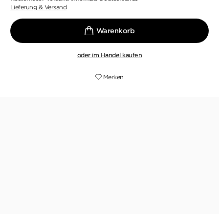
Lieferung & Versand
oder im Handel kaufen
Merken
Spannung und Tempo hält Wolf durch die
raschen Perspektivwechsel, die seine Bücher zur
lebendigen Lektüre machen
BRITTA HEIDEMANN,
WESTDEUTSCHE ALLGEMEINE ZEITUNG, 17. FEBRUAR 2017