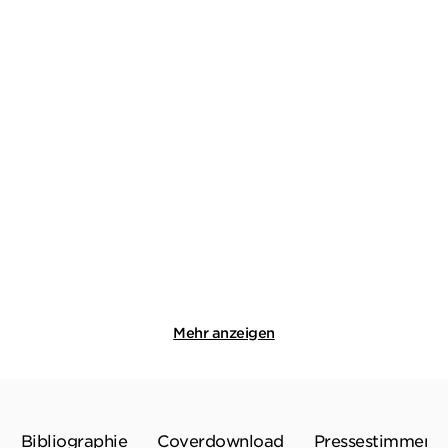
KLAUS-PETER WOLF
KLAUS-PETER WOLF
Ostfriesenlüge
Sommerfeldt Solo – Der
Auftrag
Taschenbuch
Taschenbuch
14,00
€
*
14,00
€
*
Merken
Merken
Mehr anzeigen
Bibliographie
Coverdownload
Pressestimmen