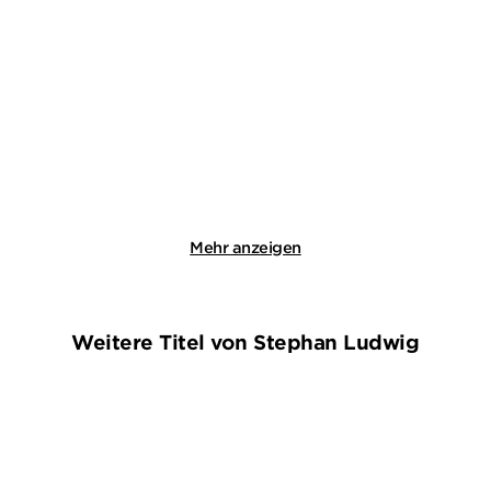
TOM VOSS
GIL RIBEIRO
Hundstage für Beck /
Leander Lost ermittelt
Eiszeit für Be ...
Band 1+2 (2i ...
E-Book
E-Book
16,99
€
*
14,99
€
*
Merken
Merken
Mehr anzeigen
Weitere Titel von Stephan Ludwig