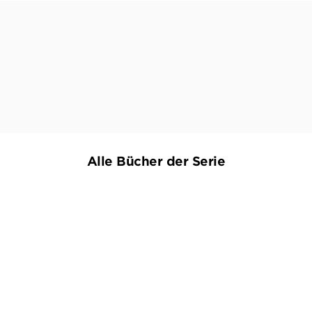
Vorhang auf für einen fesselnden Thriller mit
allerlei satirischen Elementen.
MARTINA JORDAN,
MAIN-ECHO, 05. MÄRZ 2026
Alle Bücher der Serie