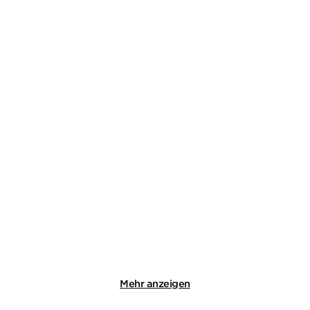
STEPHAN LUDWIG
STEPHAN LUDWIG
Zorn - Vom Lieben und
Wo kein Licht / Wie sie
Sterben
töten - Zwe ...
Taschenbuch
E-Book
14,00
€
*
12,99
€
*
Merken
Merken
Mehr anzeigen