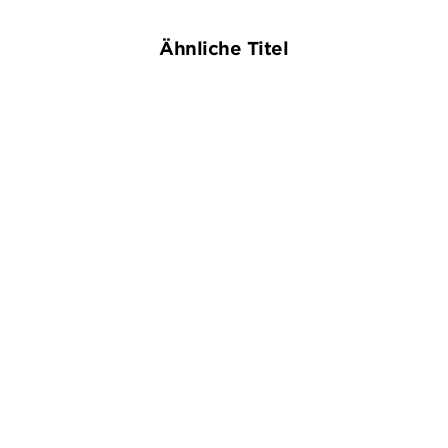
Ähnliche Titel
NEU
NEU
NIKOLAS KUHL
STEFAN SANDROCK
SVEN KOCH
Die LKA Hamburg-Reihe:
Dünengrab, Dünentod &
2in1 Bundle
Dünenkiller ( ...