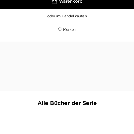
oder im Handel kaufen
Merken
olle Charaktere zu zeichnen [...] Ein spannendes und au
ELLEN NORTEN,
KULTURA EXTRA, 08. JANUAR 2020
Alle Bücher der Serie