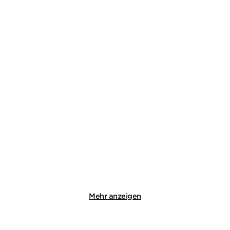
TOM VOSS
GIL RIBEIRO
Hundstage für Beck /
Leander Lost ermittelt
Eiszeit für Be ...
Band 1+2 (2i ...
E-Book
E-Book
16,99
€
*
14,99
€
*
Merken
Merken
Mehr anzeigen