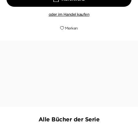
oder im Handel kaufen
Merken
Egal, ob man Claudius Zorn mit seiner
lakonischen Art mag oder nicht – spannend
sind<br />die Krimis allemal
METZINGER-URACHER-VOLKSBLATT, 08. DEZEMBER 2016
Alle Bücher der Serie