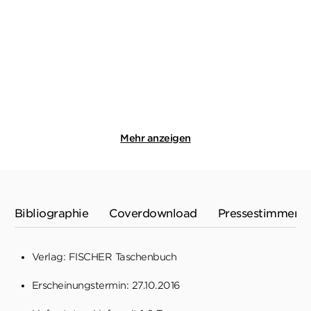
Lodernder Hass / Blut und
Zorn – Der Fall Schröder
Strafe – ...
E-Book
Taschenbuch
12,99
€
*
13,00
€
*
Merken
Merken
Mehr anzeigen
Bibliographie
Coverdownload
Pressestimmen
Verlag: FISCHER Taschenbuch
Erscheinungstermin: 27.10.2016