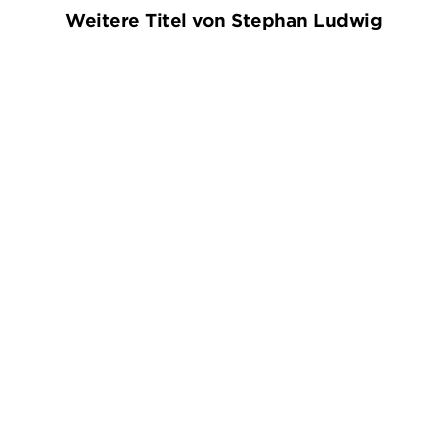
Weitere Titel von Stephan Ludwig
BESTSELLER
STEPHAN LUDWIG
STEPHAN LUDWIG
Zorn – Letzte Ruhe
Zorn – Die Akte Heinlein
Taschenbuch
Taschenbuch