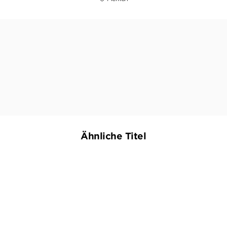
. Dieser Roman ist ein tolldreistes Spiel vor düsterer his
nd streckenweise von einer Rasanz, die einem den Atem r
DIRK PEITZ,
DIE ZEIT, 09. OKTOBER 2025
Ähnliche Titel
NEU