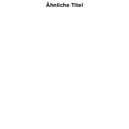
Ähnliche Titel
BESTSELLER
BERNHARD AICHNER
ARNO STROBEL
Yoko
Ungelöst – Die erste
Zeugin