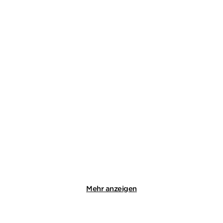
STEPHAN LUDWIG
STEPHAN LUDWIG
Zorn - Vom Lieben und
Wo kein Licht / Wie sie
Sterben
töten - Zwe ...
Taschenbuch
E-Book
14,00
€
*
12,99
€
*
Merken
Merken
Mehr anzeigen