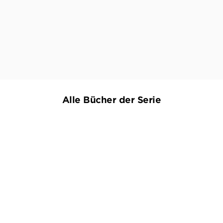
irritierenden Hinweisen auf den Mörder steckt,
ist auch ein gruseliger Gesellschaftsroman [...].
MITTELDEUTSCHE ZEITUNG, 09. NOVEMBER 2021
Alle Bücher der Serie