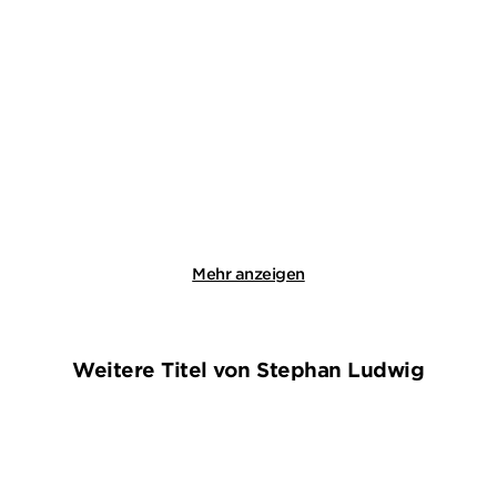
KLAUS-PETER WOLF
KAREN SANDER
OstfriesenKiller
Der Sturm: Die Trilogie
(3in1 Bundl ...
Paperback
E-Book
18,00
€
*
19,99
€
*
Merken
Merken
Mehr anzeigen
Weitere Titel von Stephan Ludwig
BESTSELLER