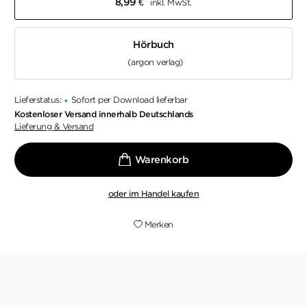
8,99
€
inkl. MwSt.
Hörbuch
(argon verlag)
Lieferstatus:
Sofort per Download lieferbar
•
Kostenloser Versand innerhalb Deutschlands
Lieferung & Versand
oder im Handel kaufen
Merken
Was in erster Linie wie ein Thriller dahinschnurrt,
der voller Rasanz, absurden Mordideen und